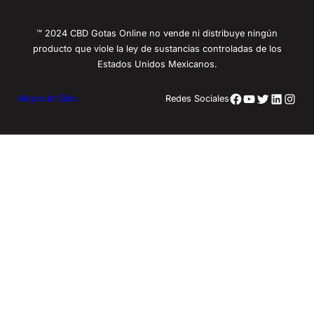
™ 2024 CBD Gotas Online no vende ni distribuye ningún
producto que viole la ley de sustancias controladas de los
Estados Unidos Mexicanos.
Facebook
YouTube
Twitter
LinkedIn
Insta
Mapa de Sitio
Redes Sociales