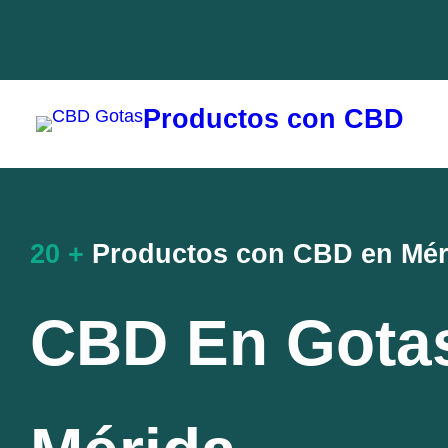
Saltar
al
contenido
Productos con CBD
20 +
Productos con CBD en Mér
CBD En Gota