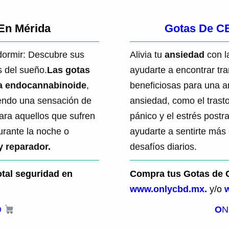
En Mérida
Gotas De C
dormir: Descubre sus
Alivia tu
ansiedad
con l
s del sueño.
Las gotas
ayudarte a encontrar tr
a endocannabinoide
,
beneficiosas para una a
iendo una sensación de
ansiedad, como el trast
para aquellos que sufren
pánico y el estrés postr
urante la noche o
ayudarte a sentirte más 
 reparador.
desafíos diarios.
tal seguridad en
Compra tus Gotas de C
www.onlycbd.mx.
y/o
D
O
N