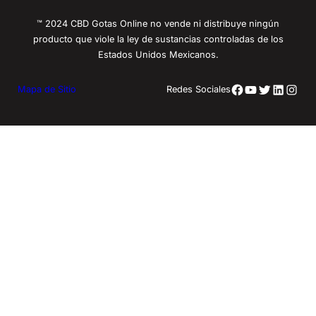
™ 2024 CBD Gotas Online no vende ni distribuye ningún
producto que viole la ley de sustancias controladas de los
Estados Unidos Mexicanos.
Facebook
YouTube
Twitter
LinkedIn
Insta
Mapa de Sitio
Redes Sociales